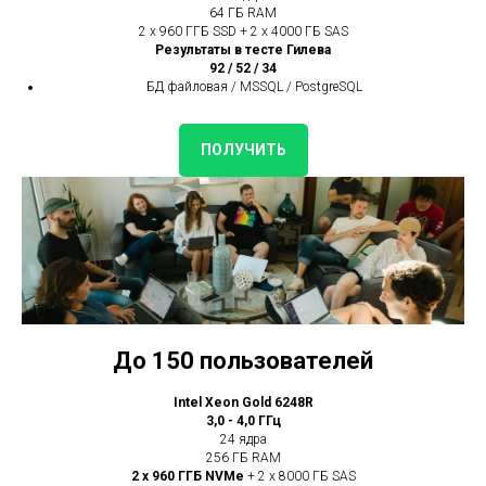
64 ГБ RAM
2 x 960 ГГБ SSD + 2 x 4000 ГБ SAS
Результаты в тесте Гилева
92 / 52 / 34
БД файловая / MSSQL / PostgreSQL
ПОЛУЧИТЬ
До 150 пользователей
Intel Xeon Gold 6248R
3,0 - 4,0 ГГц
24 ядра
256 ГБ RAM
2 x 960 ГГБ NVMe
+ 2 x 8000 ГБ SAS