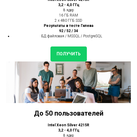
3,2 - 4,0 ГГц
8 ядер
16 ГБ RAM
2 x 480 ГГБ SSD
Результаты в тесте Гилева
92 / 52 / 34
БД файловая / MSSQL / PostgreSQL
ПОЛУЧИТЬ
До 50 пользователей
Intel Xeon Silver 4215R
3,2 - 4,0 ГГц
8 ядер